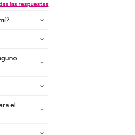
das las respuestas
 mí?
inguno
ra el